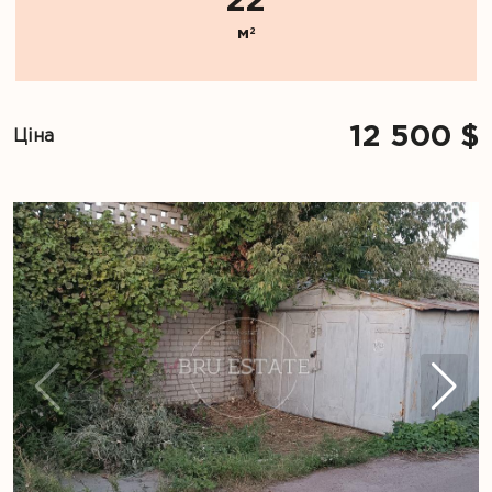
22
м
2
12 500 $
Ціна