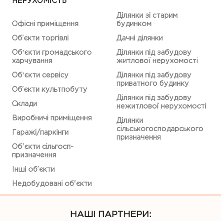
НЕРУХОМІСТЬ
Ділянки зі старим
Офісні приміщення
будинком
Об’єкти торгівлі
Дачні ділянки
Обʼєкти громадського
Ділянки під забудову
харчування
житлової нерухомості
Обʼєкти сервісу
Ділянки під забудову
приватного будинку
Об’єкти культпобуту
Ділянки під забудову
Склади
нежитлової нерухомості
Виробничі приміщення
Ділянки
сільськогосподарського
Гаражі/паркінги
призначення
Об'єкти сільгосп-
призначення
Інші об’єкти
Недобудовані об'єкти
НАШІ ПАРТНЕРИ: