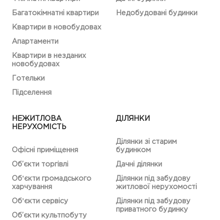
Багатокімнатні квартири
Недобудовані будинки
Квартири в новобудовах
Апартаменти
Квартири в незданих
новобудовах
Готельки
Підселення
НЕЖИТЛОВА
ДІЛЯНКИ
НЕРУХОМІСТЬ
Ділянки зі старим
Офісні приміщення
будинком
Об’єкти торгівлі
Дачні ділянки
Обʼєкти громадського
Ділянки під забудову
харчування
житлової нерухомості
Обʼєкти сервісу
Ділянки під забудову
приватного будинку
Об’єкти культпобуту