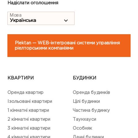
Надіслати оголошення
Мова
Plektan
— WEB-інтегровані системи управління
ріелторськими компаніями
КВАРТИРИ
БУДИНКИ
Оренда квартир
Оренда будинків
Ізольовані квартири
Цілі будинки
1 кімнатні квартири
Частина будинку
2 кімнатні квартири
Таунхауси
3 кімнатні квартири
Особняк
4 кімнатні квартири
Дачні будинки