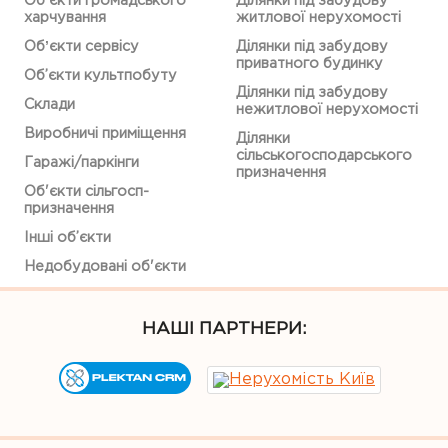
Обʼєкти громадського
Ділянки під забудову
харчування
житлової нерухомості
Обʼєкти сервісу
Ділянки під забудову
приватного будинку
Об’єкти культпобуту
Ділянки під забудову
Склади
нежитлової нерухомості
Виробничі приміщення
Ділянки
сільськогосподарського
Гаражі/паркінги
призначення
Об'єкти сільгосп-
призначення
Інші об’єкти
Недобудовані об'єкти
НАШІ ПАРТНЕРИ: