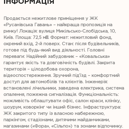
ІНФОРМАЦІЯ
Продається нежитлове приміщення у ЖК
«Русанівська Гавань» – найкраща пропозиція на
ринку! Локація: вулиця Микільсько-Слобідська, 10,
Київ. Площа: 72,5 м². Формат: нежитловий фонд,
окремий вхід, 2-й поверх. Стан: після будівельників,
готове під будь-який вид діяльності. Головні
переваги: Надійний забудовник – «Ковальська»
гарантує якість та довговічність будівлі. Закрита
територія – цілодобова охорона,
відеоспостереження. Зручний під’їзд – комфортний
доступ для автомобілів та клієнтів. Інженерія:
встановлені лічильники, заведена електрика, система
опалення, пожежна сигналізація. Функціональність:
можливість облаштувати офіс, салон краси, клініку,
шоурум, коворкінг чи інший бізнес. Інфраструктура:
ЖК закритого типу із власною набережною,
паркінгом, стадіонами, дитячими майданчиками,
магазинами («Фора», «Сільпо») та зонами відпочинку.